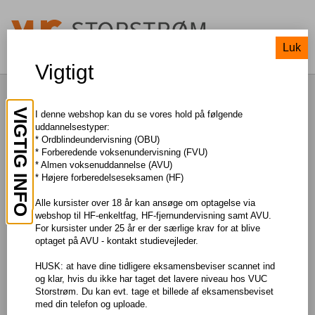
Luk
Vigtigt
Psykologi, C-B
VIGTIG INFO
I denne webshop kan du se vores hold på følgende
uddannelsestyper:
* Ordblindeundervisning (OBU)
TIL SØGNING
* Forberedende voksenundervisning (FVU)
* Almen voksenuddannelse (AVU)
* Højere forberedelseseksamen (HF)
Pris: DKK 550,00
Alle kursister over 18 år kan ansøge om optagelse via
webshop til HF-enkeltfag, HF-fjernundervisning samt AVU.
Om faget
For kursister under 25 år er der særlige krav for at blive
optaget på AVU - kontakt studievejleder.
I faget psykologi på B-niveau får du et indgående kendskab til
fagets stofområder, primært i forhold til det normaltfungerende
HUSK: at have dine tidligere eksamensbeviser scannet ind
menneske. Du får bl.a. viden om menneskets udvikling, herunder
og klar, hvis du ikke har taget det lavere niveau hos VUC
betydningen af arv, miljø og kultur samt psykologiske og sociale
Storstrøm. Du kan evt. tage et billede af eksamensbeviset
forholds betydning for læring og motivation.
med din telefon og uploade.