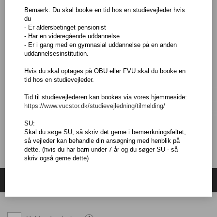
Dette fag er et særligt forløb, der giver et fagligt løft fra et C-
Bemærk: Du skal booke en tid hos en studievejleder hvis
niveau til et B-niveau, så du i faget kan aflægge prøve på B-
du
niveau. Det kræver, at du allerede har C-niveauet.
- Er aldersbetinget pensionist
- Har en videregående uddannelse
Læs mere om faget og eksamen på
Uddannelsesguiden
- Er i gang med en gymnasial uddannelse på en anden
Adgangskrav
uddannelsesinstitution.
Du kan tidligst blive optaget på hf-enkeltfag et år efter, at du har
Hvis du skal optages på OBU eller FVU skal du booke en
afsluttet folkeskolens 9. eller 10. klasse eller har modtaget
tid hos en studievejleder.
tilsvarende undervisning.
Du kan altså ikke blive optaget, hvis du kommer direkte fra 10.
Tid til studievejlederen kan bookes via vores hjemmeside:
klasse, hvad enten 10. klasse er taget på en folkeskole eller
https://www.vucstor.dk/studievejledning/tilmelding/
anden institution.
For at blive optaget på udvalgte fag, skal du normalt have fulgt
SU:
undervisning i faget på det nærmeste underliggende niveau - eller
LÆS MERE
Skal du søge SU, så skriv det gerne i bemærkningsfeltet,
have tilsvarende faglige kvalifikationer.
så vejleder kan behandle din ansøgning med henblik på
dette. (hvis du har barn under 7 år og du søger SU - så
skriv også gerne dette)
Søg hold