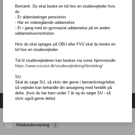
- grafisk fremstilling af data i søjler, diagrammer mv.
Bemærk: Du skal booke en tid hos en studievejleder hvis
du
Adgangskrav
- Er aldersbetinget pensionist
- Har en videregående uddannelse
Du skal som hovedregel være fyldt 25 år, men der er undtagelser.
- Er i gang med en gymnasial uddannelse på en anden
uddannelsesinstitution.
Hvis du vil vide mere, så kontakt en af vores vejledere.
Hvis du skal optages på OBU eller FVU skal du booke en
For at modtage FVU undervisning, skal du have gennemgået en
tid hos en studievejleder.
test der viser om du er i målgruppen.
Eller fremvise bevis på at du har bestået det forudgående trin.
Tid til studievejlederen kan bookes via vores hjemmeside:
https://www.vucstor.dk/studievejledning/tilmelding/
SU:
Skal du søge SU, så skriv det gerne i bemærkningsfeltet,
så vejleder kan behandle din ansøgning med henblik på
dette. (hvis du har barn under 7 år og du søger SU - så
skriv også gerne dette)
Søg hold
Holdundervisning