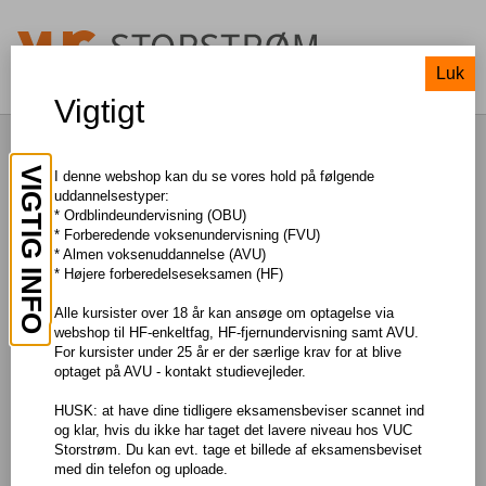
Luk
Vigtigt
MATEMATIK trin, 2
VIGTIG INFO
I denne webshop kan du se vores hold på følgende
uddannelsestyper:
* Ordblindeundervisning (OBU)
TIL SØGNING
* Forberedende voksenundervisning (FVU)
* Almen voksenuddannelse (AVU)
* Højere forberedelseseksamen (HF)
Pris: DKK 0,00
Alle kursister over 18 år kan ansøge om optagelse via
webshop til HF-enkeltfag, HF-fjernundervisning samt AVU.
Om faget
For kursister under 25 år er der særlige krav for at blive
optaget på AVU - kontakt studievejleder.
På trin 2 arbejder du med at læse, forstå og anvende tal i tabeller,
grafer og figurer.
HUSK: at have dine tidligere eksamensbeviser scannet ind
Du lærer blandt andet om
og klar, hvis du ikke har taget det lavere niveau hos VUC
- forholdstal, brøker og procenter
Storstrøm. Du kan evt. tage et billede af eksamensbeviset
- geometri
med din telefon og uploade.
- data og statistik