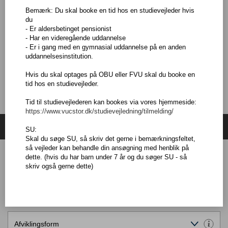
Bemærk: Du skal booke en tid hos en studievejleder hvis
Du skal som hovedregel være fyldt 25 år, men der er undtagelser.
du
Hvis du vil vide mere, så kontakt en af vores vejledere.
- Er aldersbetinget pensionist
- Har en videregående uddannelse
Dertil skal du have forkundskaber der svarer til AVU-faget
- Er i gang med en gymnasial uddannelse på en anden
matematik, Basis.
uddannelsesinstitution.
Hvis du skal optages på OBU eller FVU skal du booke en
tid hos en studievejleder.
Tid til studievejlederen kan bookes via vores hjemmeside:
https://www.vucstor.dk/studievejledning/tilmelding/
Søg hold
SU:
Skal du søge SU, så skriv det gerne i bemærkningsfeltet,
så vejleder kan behandle din ansøgning med henblik på
dette. (hvis du har barn under 7 år og du søger SU - så
skriv også gerne dette)
Holdundervisning
Fjernundervisning- særlige krav til PC
Afviklingsform