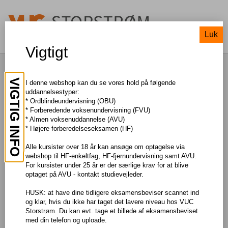
Luk
Vigtigt
Matematik, G
VIGTIG INFO
I denne webshop kan du se vores hold på følgende
uddannelsestyper:
* Ordblindeundervisning (OBU)
TIL SØGNING
* Forberedende voksenundervisning (FVU)
* Almen voksenuddannelse (AVU)
* Højere forberedelseseksamen (HF)
Pris: DKK 150,00
Alle kursister over 18 år kan ansøge om optagelse via
webshop til HF-enkeltfag, HF-fjernundervisning samt AVU.
Om faget
For kursister under 25 år er der særlige krav for at blive
optaget på AVU - kontakt studievejleder.
Du lærer matematik på et grundlæggende niveau og arbejder
med brug af matematik i en række forskellige sammenhænge fra
HUSK: at have dine tidligere eksamensbeviser scannet ind
både hverdagslivet og samfundslivet.
og klar, hvis du ikke har taget det lavere niveau hos VUC
Storstrøm. Du kan evt. tage et billede af eksamensbeviset
Læs mere om faget og eksamen på
Uddannelsesguiden
med din telefon og uploade.
Adgangskrav