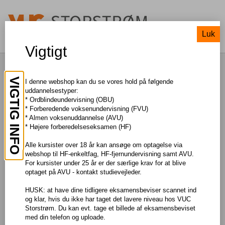
Luk
Vigtigt
Engelsk, G
VIGTIG INFO
I denne webshop kan du se vores hold på følgende
uddannelsestyper:
* Ordblindeundervisning (OBU)
TIL SØGNING
* Forberedende voksenundervisning (FVU)
* Almen voksenuddannelse (AVU)
* Højere forberedelseseksamen (HF)
Pris: DKK 150,00
Alle kursister over 18 år kan ansøge om optagelse via
webshop til HF-enkeltfag, HF-fjernundervisning samt AVU.
Om faget
For kursister under 25 år er der særlige krav for at blive
optaget på AVU - kontakt studievejleder.
Du bliver lidt bedre til at forstå engelsk og til at tale og skrive på et
enkelt, forståeligt engelsk om almene emner.
HUSK: at have dine tidligere eksamensbeviser scannet ind
og klar, hvis du ikke har taget det lavere niveau hos VUC
Storstrøm. Du kan evt. tage et billede af eksamensbeviset
Læs mere om faget og eksamen på
Uddannelsesguiden
med din telefon og uploade.
Adgangskrav