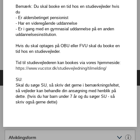
Bemærk: Du skal booke en tid hos en studievejleder hvis
Du skal som hovedregel være fyldt 25 år, men der er undtagelser.
du
Hvis du vil vide mere, så kontakt en af vores vejledere.
- Er aldersbetinget pensionist
- Har en videregående uddannelse
Dertil skal du have forkundskaber svarende til engelsk, niveau
- Er i gang med en gymnasial uddannelse på en anden
basis.
uddannelsesinstitution.
Hvis du skal optages på OBU eller FVU skal du booke en
tid hos en studievejleder.
Tid til studievejlederen kan bookes via vores hjemmeside:
https://www.vucstor.dk/studievejledning/tilmelding/
Søg hold
SU:
Skal du søge SU, så skriv det gerne i bemærkningsfeltet,
så vejleder kan behandle din ansøgning med henblik på
dette. (hvis du har barn under 7 år og du søger SU - så
skriv også gerne dette)
Holdundervisning
Fjernundervisning- særlige krav til PC
Afviklingsform