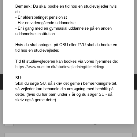
Adgangskrav
Bemærk: Du skal booke en tid hos en studievejleder hvis
Du skal som hovedregel være fyldt 25 år, men der er undtagelser.
du
Hvis du vil vide mere, så kontakt en af vores vejledere.
- Er aldersbetinget pensionist
- Har en videregående uddannelse
Dertil skal du have danskfaglige færdigheder, som svarer til avu-
- Er i gang med en gymnasial uddannelse på en anden
fagene dansk som andetsprog, niveau basis eller dansk, niveau
uddannelsesinstitution.
basis.
Hvis du skal optages på OBU eller FVU skal du booke en
tid hos en studievejleder.
Tid til studievejlederen kan bookes via vores hjemmeside:
https://www.vucstor.dk/studievejledning/tilmelding/
SU:
Søg hold
Skal du søge SU, så skriv det gerne i bemærkningsfeltet,
så vejleder kan behandle din ansøgning med henblik på
dette. (hvis du har barn under 7 år og du søger SU - så
skriv også gerne dette)
Holdundervisning
Fjernundervisning- særlige krav til PC