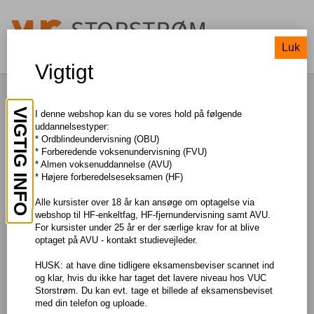
Luk
Vigtigt
Dansk som andetsprog, G
VIGTIG INFO
I denne webshop kan du se vores hold på følgende
uddannelsestyper:
* Ordblindeundervisning (OBU)
TIL SØGNING
* Forberedende voksenundervisning (FVU)
* Almen voksenuddannelse (AVU)
* Højere forberedelseseksamen (HF)
Pris: DKK 150,00
Alle kursister over 18 år kan ansøge om optagelse via
webshop til HF-enkeltfag, HF-fjernundervisning samt AVU.
Om faget
For kursister under 25 år er der særlige krav for at blive
optaget på AVU - kontakt studievejleder.
Du lærer at indgå i en samtale og tilpasse dit sprog til situationen.
Du vil også forbedre dit skriftlige niveau.
HUSK: at have dine tidligere eksamensbeviser scannet ind
og klar, hvis du ikke har taget det lavere niveau hos VUC
Læs mere om faget og eksamen på
Uddannelsesguiden
Storstrøm. Du kan evt. tage et billede af eksamensbeviset
Adgangskrav
med din telefon og uploade.