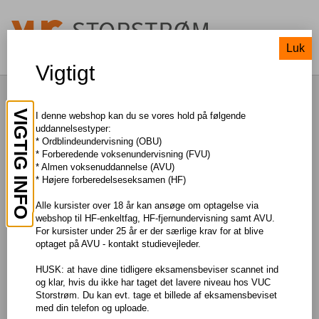
Luk
Vigtigt
Dansk, F
VIGTIG INFO
I denne webshop kan du se vores hold på følgende
uddannelsestyper:
* Ordblindeundervisning (OBU)
TIL SØGNING
* Forberedende voksenundervisning (FVU)
* Almen voksenuddannelse (AVU)
* Højere forberedelseseksamen (HF)
Pris: DKK 150,00
Alle kursister over 18 år kan ansøge om optagelse via
webshop til HF-enkeltfag, HF-fjernundervisning samt AVU.
Om faget
For kursister under 25 år er der særlige krav for at blive
optaget på AVU - kontakt studievejleder.
Du arbejder med det danske sprog og med at bruge sproget
bevidst såvel mundtligt som skriftligt.
HUSK: at have dine tidligere eksamensbeviser scannet ind
og klar, hvis du ikke har taget det lavere niveau hos VUC
Storstrøm. Du kan evt. tage et billede af eksamensbeviset
Læs mere om faget og eksamen på
Uddannelsesguiden
med din telefon og uploade.