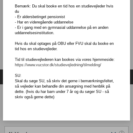
Adgangskrav
Bemærk: Du skal booke en tid hos en studievejleder hvis
Du skal som hovedregel være fyldt 25 år, men der er undtagelser.
du
Hvis du vil vide mere, så kontakt en af vores vejledere.
- Er aldersbetinget pensionist
- Har en videregående uddannelse
- Er i gang med en gymnasial uddannelse på en anden
Dertil skal du have danskfaglige færdigheder, som svarer til AVU-
uddannelsesinstitution.
fagene dansk G-niveau.
Hvis du skal optages på OBU eller FVU skal du booke en
tid hos en studievejleder.
Tid til studievejlederen kan bookes via vores hjemmeside:
https://www.vucstor.dk/studievejledning/tilmelding/
Søg hold
SU:
Skal du søge SU, så skriv det gerne i bemærkningsfeltet,
så vejleder kan behandle din ansøgning med henblik på
dette. (hvis du har barn under 7 år og du søger SU - så
skriv også gerne dette)
Holdundervisning
Fjernundervisning- særlige krav til PC