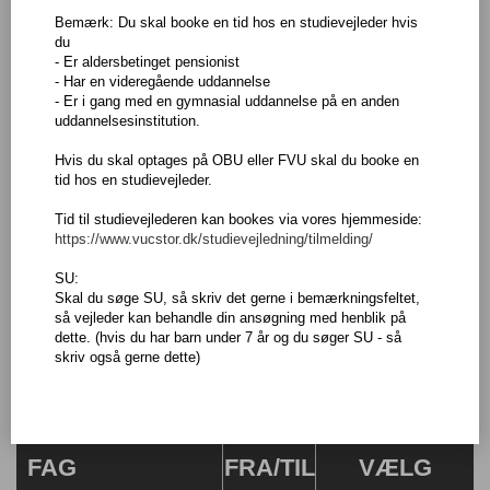
Bemærk: Du skal booke en tid hos en studievejleder hvis
du
Afviklingsform
- Er aldersbetinget pensionist
- Har en videregående uddannelse
- Er i gang med en gymnasial uddannelse på en anden
uddannelsesinstitution.
Afdeling
(VUC Storstrøm - Haslev)
Hvis du skal optages på OBU eller FVU skal du booke en
tid hos en studievejleder.
Uddannelsestype
(AVU)
Tid til studievejlederen kan bookes via vores hjemmeside:
https://www.vucstor.dk/studievejledning/tilmelding/
Valgte filtre:
SU:
AVU
VUC Storstrøm - Haslev
Skal du søge SU, så skriv det gerne i bemærkningsfeltet,
så vejleder kan behandle din ansøgning med henblik på
Nulstil søgningen
dette. (hvis du har barn under 7 år og du søger SU - så
skriv også gerne dette)
VUC Storstrøm - Haslev
FAG
FRA/TIL
VÆLG