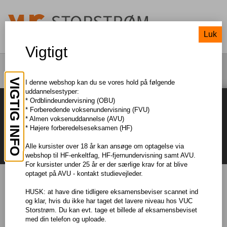
Luk
Vigtigt
UDDANNELSESTILBUD
FAG
VIGTIG INFO
I denne webshop kan du se vores hold på følgende
uddannelsestyper:
* Ordblindeundervisning (OBU)
* Forberedende voksenundervisning (FVU)
* Almen voksenuddannelse (AVU)
* Højere forberedelseseksamen (HF)
Alle kursister over 18 år kan ansøge om optagelse via
webshop til HF-enkeltfag, HF-fjernundervisning samt AVU.
For kursister under 25 år er der særlige krav for at blive
optaget på AVU - kontakt studievejleder.
Holdundervisning
HUSK: at have dine tidligere eksamensbeviser scannet ind
og klar, hvis du ikke har taget det lavere niveau hos VUC
Storstrøm. Du kan evt. tage et billede af eksamensbeviset
Fjernundervisning- særlige krav til PC
med din telefon og uploade.