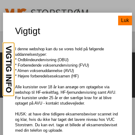
Luk
Vigtigt
UDDANNELSESTILBUD
FAG
VIGTIG INFO
I denne webshop kan du se vores hold på følgende
uddannelsestyper:
* Ordblindeundervisning (OBU)
* Forberedende voksenundervisning (FVU)
* Almen voksenuddannelse (AVU)
* Højere forberedelseseksamen (HF)
Alle kursister over 18 år kan ansøge om optagelse via
webshop til HF-enkeltfag, HF-fjernundervisning samt AVU.
For kursister under 25 år er der særlige krav for at blive
optaget på AVU - kontakt studievejleder.
Holdundervisning
HUSK: at have dine tidligere eksamensbeviser scannet ind
og klar, hvis du ikke har taget det lavere niveau hos VUC
Storstrøm. Du kan evt. tage et billede af eksamensbeviset
Fjernundervisning- særlige krav til PC
med din telefon og uploade.