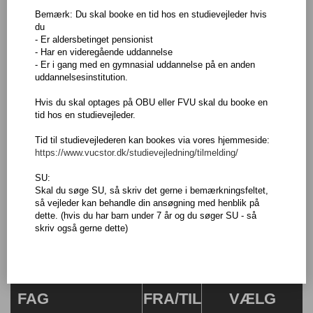
Bemærk: Du skal booke en tid hos en studievejleder hvis
du
Afviklingsform
- Er aldersbetinget pensionist
- Har en videregående uddannelse
- Er i gang med en gymnasial uddannelse på en anden
uddannelsesinstitution.
Afdeling
Hvis du skal optages på OBU eller FVU skal du booke en
tid hos en studievejleder.
Uddannelsestype
(AVU)
Tid til studievejlederen kan bookes via vores hjemmeside:
https://www.vucstor.dk/studievejledning/tilmelding/
Valgte filtre:
SU:
AVU
Holdundervisning
Skal du søge SU, så skriv det gerne i bemærkningsfeltet,
så vejleder kan behandle din ansøgning med henblik på
Nulstil søgningen
dette. (hvis du har barn under 7 år og du søger SU - så
skriv også gerne dette)
VUC Storstrøm - Nakskov
FAG
FRA/TIL
VÆLG